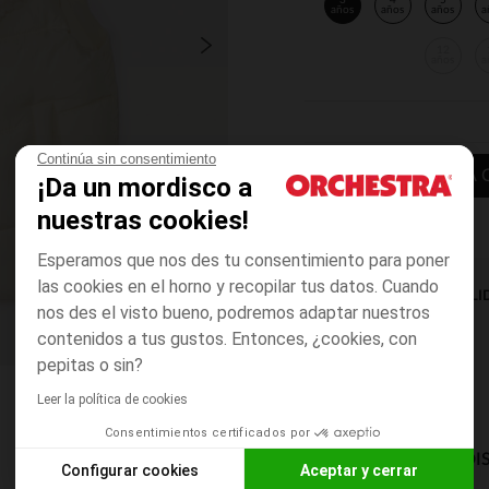
3
4
5
años
años
años
a
12
años
a
Continúa sin consentimiento
AÑADIR A LA 
¡Da un mordisco a
nuestras cookies!
Esperamos que nos des tu consentimiento para poner
las cookies en el horno y recopilar tus datos. Cuando
DISPONIBILI
nos des el visto bueno, podremos adaptar nuestros
contenidos a tus gustos. Entonces, ¿cookies, con
pepitas o sin?
Leer la política de cookies
Consentimientos certificados por
MODOS DE ENVÍO DI
Configurar cookies
Aceptar y cerrar