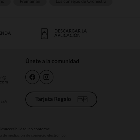
ño
Prémaman
Los consejos de Orchestra
DESCARGAR LA
IENDA
APLICACIÓN
Únete a la comunidad
nte@
.com
Tarjeta Regalo
a 14h
ies
Accesibilidad: no conforme
ema de mediación de comercio electrónico.