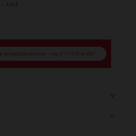
pciones
4,95 €
o
ustes de privacidad, garantizando el cumplimiento de las regula
g strongDescubro por < wg-1="">10€ al año*