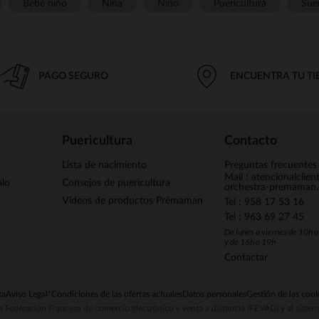
Bebé niño
Niña
Niño
Puericultura
Sue
PAGO SEGURO
ENCUENTRA TU T
Puericultura
Contacto
Lista de nacimiento
Preguntas frecuentes
Mail : atencionalclie
alo
Consejos de puericultura
orchestra-premaman
Vídeos de productos Prémaman
Tel : 958 17 53 16
Tel : 963 69 27 45
De lunes a viernes de 10h 
y de 16h a 19h
Contactar
ta
Aviso Legal
*Condiciones de las ofertas actuales
Datos personales
Gestión de las cook
la Federación Francesa de comercio electrónico y venta a distancia (FEVAD) y al sist