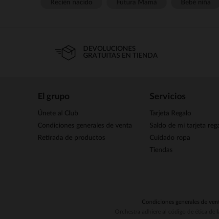
Recién nacido
Futura Mamá
Bebé niña
DEVOLUCIONES
GRATUITAS EN TIENDA
El grupo
Servicios
Únete al Club
Tarjeta Regalo
Condiciones generales de venta
Saldo de mi tarjeta reg
Retirada de productos
Cuidado ropa
Tiendas
Condiciones generales de ven
Orchestra adhiere al código de ética de 