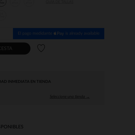
6
8
10
GUÍA DE TALLAS
ños
años
años
14
ños
El pago medidante
is already available
Lista de deseos
CESTA
DAD INMEDIATA EN TIENDA
Seleccione una tienda →
SPONIBLES