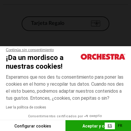
Tarjeta Regalo
Condiciones generales de venta
Continúa sin consentimiento
¡Da un mordisco a
Aviso Legal
*Condiciones de las ofertas actuales
nuestras cookies!
Datos personales
Esperamos que nos des tu consentimiento para poner las
Gestión de las cookies
cookies en el horno y recopilar tus datos. Cuando nos des
Accesibilidad: no conforme
el visto bueno, podremos adaptar nuestros contenidos a
12
Rosa
Rosa
años
Orchestra adhiere al código de ética de la Federación Francesa de comercio
tus gustos. Entonces, ¿cookies, con pepitas o sin?
electrónico y venta a distancia (FEVAD) y al sistema de mediación de
comercio electrónico.
Leer la política de cookies
El pago medidante
is already available
Consentimientos certificados por
España
Lista d
AÑADIR A LA CESTA
Configurar cookies
Aceptar y cerrar
ES
FR