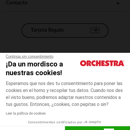
Contacto
Tarjeta Regalo
Condiciones generales de venta
Continúa sin consentimiento
¡Da un mordisco a
Aviso Legal
*Condiciones de las ofertas actuales
nuestras cookies!
Datos personales
Esperamos que nos des tu consentimiento para poner las
Gestión de las cookies
cookies en el horno y recopilar tus datos. Cuando nos des
Accesibilidad: no conforme
el visto bueno, podremos adaptar nuestros contenidos a
4
Rosa
Rosa
años
Orchestra adhiere al código de ética de la Federación Francesa de comercio
tus gustos. Entonces, ¿cookies, con pepitas o sin?
electrónico y venta a distancia (FEVAD) y al sistema de mediación de
comercio electrónico.
Leer la política de cookies
El pago medidante
is already available
Consentimientos certificados por
España
Lista d
ELIGE UNA TALLA