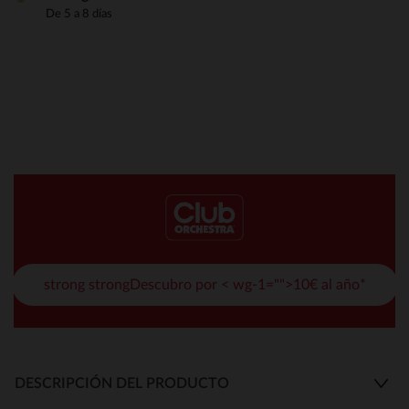
De 5 a 8 días
strong strongDescubro por < wg-1="">10€ al año*
DESCRIPCIÓN DEL PRODUCTO