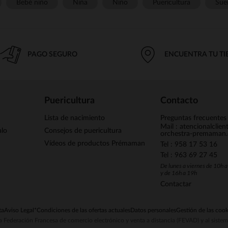
Bebé niño
Niña
Niño
Puericultura
Sue
PAGO SEGURO
ENCUENTRA TU T
Puericultura
Contacto
Lista de nacimiento
Preguntas frecuentes
Mail : atencionalclie
alo
Consejos de puericultura
orchestra-premaman
Vídeos de productos Prémaman
Tel : 958 17 53 16
Tel : 963 69 27 45
De lunes a viernes de 10h 
y de 16h a 19h
Contactar
ta
Aviso Legal
*Condiciones de las ofertas actuales
Datos personales
Gestión de las cook
la Federación Francesa de comercio electrónico y venta a distancia (FEVAD) y al sist