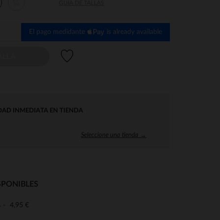
35-
GUÍA DE TALLAS
38
El pago medidante
is already available
Lista de deseos
ALLA
DAD INMEDIATA EN TIENDA
Seleccione una tienda →
SPONIBLES
4,95 €
o