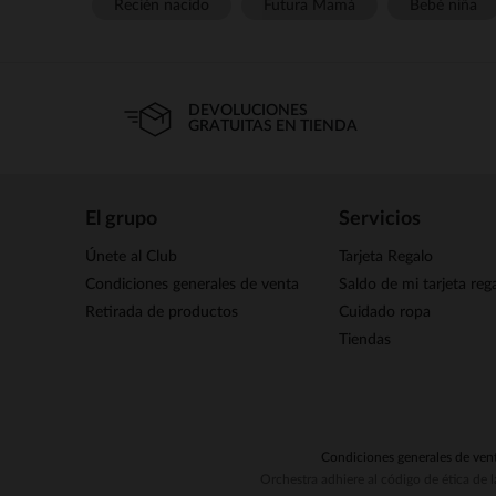
Recién nacido
Futura Mamá
Bebé niña
DEVOLUCIONES
GRATUITAS EN TIENDA
El grupo
Servicios
Únete al Club
Tarjeta Regalo
Condiciones generales de venta
Saldo de mi tarjeta reg
Retirada de productos
Cuidado ropa
Tiendas
Condiciones generales de ven
Orchestra adhiere al código de ética de 