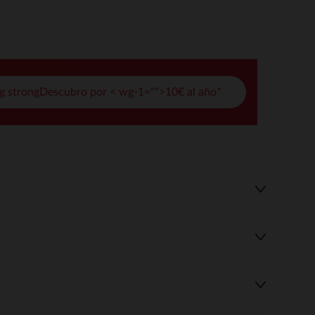
pciones
ustes de privacidad, garantizando el cumplimiento de las regula
g strongDescubro por < wg-1="">10€ al año*