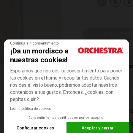
23-
27-
31-
26
30
34
ELIGE UNA T
Continúa sin consentimiento
¡Da un mordisco a
nuestras cookies!
DISPONIBILI
Esperamos que nos des tu consentimiento para poner
las cookies en el horno y recopilar tus datos. Cuando
nos des el visto bueno, podremos adaptar nuestros
contenidos a tus gustos. Entonces, ¿cookies, con
pepitas o sin?
Leer la política de cookies
MODOS DE ENVÍO DI
Consentimientos certificados por
Entrega a domicili
Configurar cookies
Aceptar y cerrar
De 5 a 8 días