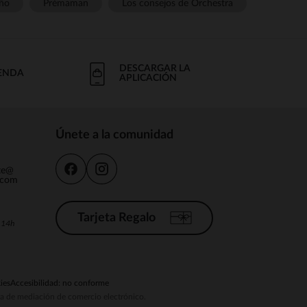
ño
Prémaman
Los consejos de Orchestra
DESCARGAR LA
IENDA
APLICACIÓN
Únete a la comunidad
nte@
.com
Tarjeta Regalo
a 14h
ies
Accesibilidad: no conforme
ema de mediación de comercio electrónico.