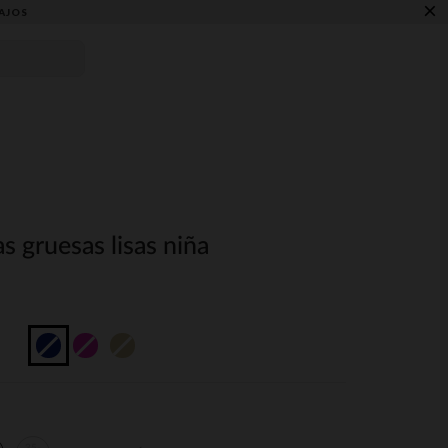
×
AJOS
s gruesas lisas niña