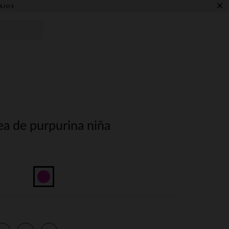
×
AJOS
ea de purpurina niña