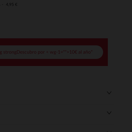
pciones
4,95 €
o
ustes de privacidad, garantizando el cumplimiento de las regula
g strongDescubro por < wg-1="">10€ al año*