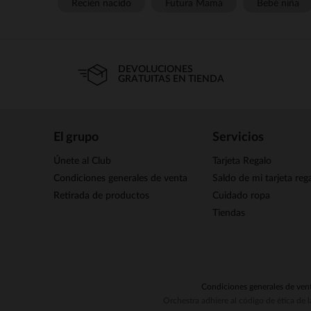
Recién nacido
Futura Mamá
Bebé niña
DEVOLUCIONES
GRATUITAS EN TIENDA
El grupo
Servicios
Únete al Club
Tarjeta Regalo
Condiciones generales de venta
Saldo de mi tarjeta reg
Retirada de productos
Cuidado ropa
Tiendas
Condiciones generales de ven
Orchestra adhiere al código de ética de 