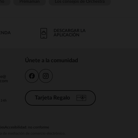
ño
Prémaman
Los consejos de Orchestra
DESCARGAR LA
IENDA
APLICACIÓN
Únete a la comunidad
nte@
.com
Tarjeta Regalo
a 14h
ies
Accesibilidad: no conforme
ema de mediación de comercio electrónico.