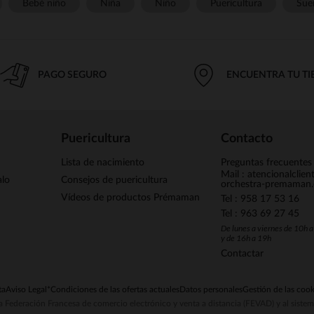
Bebé niño
Niña
Niño
Puericultura
Sue
PAGO SEGURO
ENCUENTRA TU T
Puericultura
Contacto
Lista de nacimiento
Preguntas frecuentes
Mail : atencionalclie
alo
Consejos de puericultura
orchestra-premaman
Vídeos de productos Prémaman
Tel : 958 17 53 16
Tel : 963 69 27 45
De lunes a viernes de 10h 
y de 16h a 19h
Contactar
ta
Aviso Legal
*Condiciones de las ofertas actuales
Datos personales
Gestión de las cook
la Federación Francesa de comercio electrónico y venta a distancia (FEVAD) y al sist