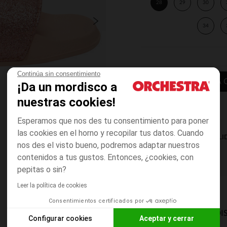
28
29
30
34
Continúa sin consentimiento
AÑADIR A LA 
¡Da un mordisco a
nuestras cookies!
Esperamos que nos des tu consentimiento para poner
las cookies en el horno y recopilar tus datos. Cuando
DISPONIBILI
nos des el visto bueno, podremos adaptar nuestros
contenidos a tus gustos. Entonces, ¿cookies, con
pepitas o sin?
Leer la política de cookies
Consentimientos certificados por
MODOS DE ENVÍO DI
Configurar cookies
Aceptar y cerrar