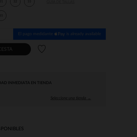
31
32
33
GUÍA DE TALLAS
35
El pago medidante
is already available
Lista de deseos
CESTA
DAD INMEDIATA EN TIENDA
Seleccione una tienda →
SPONIBLES