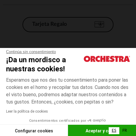
Tarjeta Regalo
Condiciones generales de venta
Continúa sin consentimiento
¡Da un mordisco a
Aviso Legal
*Condiciones de las ofertas actuales
nuestras cookies!
Datos personales
Esperamos que nos des tu consentimiento para poner las
Gestión de las cookies
cookies en el horno y recopilar tus datos. Cuando nos des
Accesibilidad: no conforme
el visto bueno, podremos adaptar nuestros contenidos a
Rosa
Rosa
24
Orchestra adhiere al código de ética de la Federación Francesa de comercio
tus gustos. Entonces, ¿cookies, con pepitas o sin?
electrónico y venta a distancia (FEVAD) y al sistema de mediación de
comercio electrónico.
Leer la política de cookies
El pago medidante
is already available
Consentimientos certificados por
España
Lista d
ELIGE UNA TALLA
Configurar cookies
Aceptar y cerrar
ES
FR