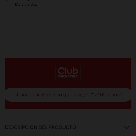
De 5 a 8 días
strong strongDescubro por < wg-1="">10€ al año*
DESCRIPCIÓN DEL PRODUCTO