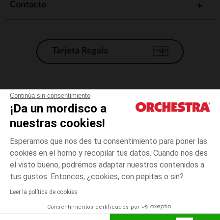
Contacto
Tarjeta Regalo
Condiciones generales de venta
Continúa sin consentimiento
¡Da un mordisco a
Aviso Legal
*Condiciones de las ofertas actuales
nuestras cookies!
Datos personales
Esperamos que nos des tu consentimiento para poner las
Gestión de las cookies
cookies en el horno y recopilar tus datos. Cuando nos des
Accesibilidad: no conforme
el visto bueno, podremos adaptar nuestros contenidos a
Negro
Negro
26
Orchestra adhiere al código de ética de la Federación Francesa de comercio
tus gustos. Entonces, ¿cookies, con pepitas o sin?
electrónico y venta a distancia (FEVAD) y al sistema de mediación de
comercio electrónico.
Leer la política de cookies
El pago medidante
is already available
Consentimientos certificados por
España
Lista d
ELIGE UNA TALLA