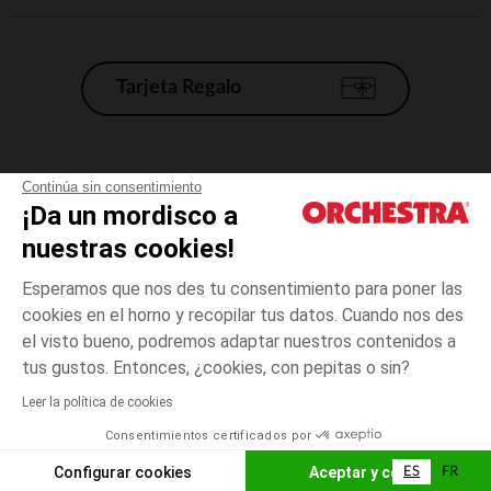
Tarjeta Regalo
Condiciones generales de venta
Continúa sin consentimiento
¡Da un mordisco a
Aviso Legal
*Condiciones de las ofertas actuales
nuestras cookies!
Datos personales
Esperamos que nos des tu consentimiento para poner las
Gestión de las cookies
cookies en el horno y recopilar tus datos. Cuando nos des
Accesibilidad: no conforme
el visto bueno, podremos adaptar nuestros contenidos a
Rosa
Rosa
24
Orchestra adhiere al código de ética de la Federación Francesa de comercio
tus gustos. Entonces, ¿cookies, con pepitas o sin?
electrónico y venta a distancia (FEVAD) y al sistema de mediación de
comercio electrónico.
Leer la política de cookies
El pago medidante
is already available
Consentimientos certificados por
España
Lista d
AÑADIR A LA CESTA
Configurar cookies
Aceptar y cerrar
ES
FR