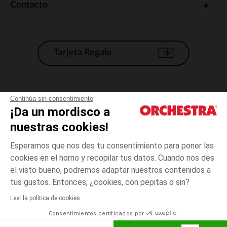
Contacto
Tarjeta Regalo
Condiciones generales de venta
Continúa sin consentimiento
¡Da un mordisco a
Aviso Legal
*Condiciones de las ofertas actuales
nuestras cookies!
Datos personales
Esperamos que nos des tu consentimiento para poner las
Gestión de las cookies
cookies en el horno y recopilar tus datos. Cuando nos des
Accesibilidad: no conforme
el visto bueno, podremos adaptar nuestros contenidos a
Rosa
Rosa
24
Orchestra adhiere al código de ética de la Federación Francesa de comercio
tus gustos. Entonces, ¿cookies, con pepitas o sin?
electrónico y venta a distancia (FEVAD) y al sistema de mediación de
comercio electrónico.
Leer la política de cookies
El pago medidante
is already available
Consentimientos certificados por
España
Lista d
AÑADIR A LA CESTA