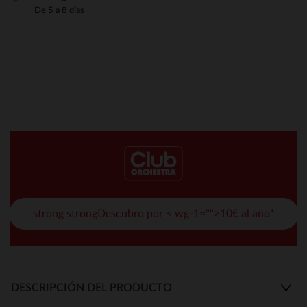
De 5 a 8 días
strong strongDescubro por < wg-1="">10€ al año*
DESCRIPCIÓN DEL PRODUCTO