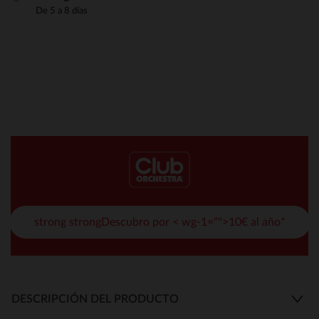
De 5 a 8 días
strong strongDescubro por < wg-1="">10€ al año*
DESCRIPCIÓN DEL PRODUCTO