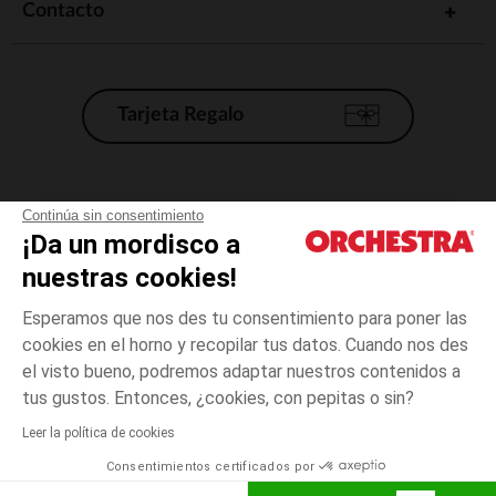
Contacto
Tarjeta Regalo
Condiciones generales de venta
Continúa sin consentimiento
¡Da un mordisco a
Aviso Legal
*Condiciones de las ofertas actuales
nuestras cookies!
Datos personales
Esperamos que nos des tu consentimiento para poner las
Gestión de las cookies
cookies en el horno y recopilar tus datos. Cuando nos des
Accesibilidad: no conforme
el visto bueno, podremos adaptar nuestros contenidos a
1
Crudo
Crudo
mes
Orchestra adhiere al código de ética de la Federación Francesa de comercio
tus gustos. Entonces, ¿cookies, con pepitas o sin?
electrónico y venta a distancia (FEVAD) y al sistema de mediación de
comercio electrónico.
Leer la política de cookies
El pago medidante
is already available
Consentimientos certificados por
España
Lista d
AÑADIR A LA CESTA