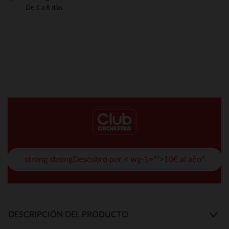
De 5 a 8 días
strong strongDescubro por < wg-1="">10€ al año*
DESCRIPCIÓN DEL PRODUCTO