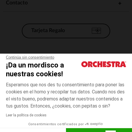
Contacto
Tarjeta Regalo
Condiciones generales de venta
Continúa sin consentimiento
¡Da un mordisco a
Aviso Legal
*Condiciones de las ofertas actuales
nuestras cookies!
Datos personales
Esperamos que nos des tu consentimiento para poner las
Gestión de las cookies
cookies en el horno y recopilar tus datos. Cuando nos des
Accesibilidad: no conforme
el visto bueno, podremos adaptar nuestros contenidos a
Crudo
Crudo
2
Orchestra adhiere al código de ética de la Federación Francesa de comercio
tus gustos. Entonces, ¿cookies, con pepitas o sin?
electrónico y venta a distancia (FEVAD) y al sistema de mediación de
comercio electrónico.
Leer la política de cookies
El pago medidante
is already available
Consentimientos certificados por
España
Lista d
ELIGE UNA TALLA