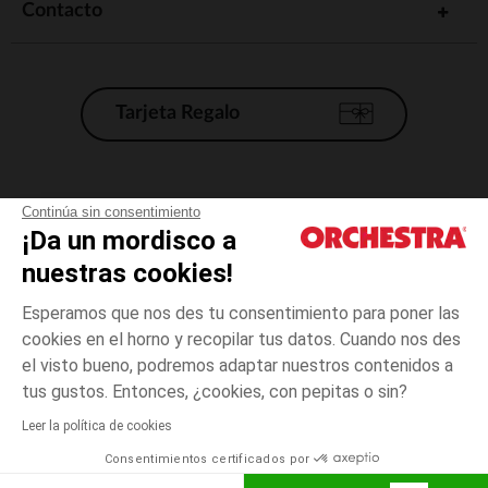
Contacto
Tarjeta Regalo
Condiciones generales de venta
Continúa sin consentimiento
¡Da un mordisco a
Aviso Legal
*Condiciones de las ofertas actuales
nuestras cookies!
Datos personales
Esperamos que nos des tu consentimiento para poner las
Gestión de las cookies
cookies en el horno y recopilar tus datos. Cuando nos des
Accesibilidad: no conforme
el visto bueno, podremos adaptar nuestros contenidos a
1
Azul
Azul
mes
Orchestra adhiere al código de ética de la Federación Francesa de comercio
tus gustos. Entonces, ¿cookies, con pepitas o sin?
electrónico y venta a distancia (FEVAD) y al sistema de mediación de
comercio electrónico.
Leer la política de cookies
El pago medidante
is already available
Consentimientos certificados por
España
Lista d
AÑADIR A LA CESTA