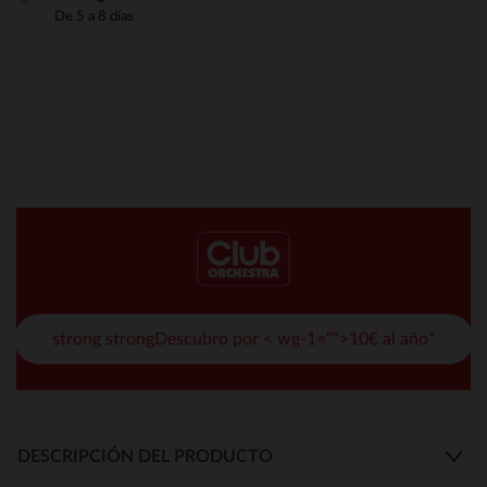
De 5 a 8 días
strong strongDescubro por < wg-1="">10€ al año*
DESCRIPCIÓN DEL PRODUCTO