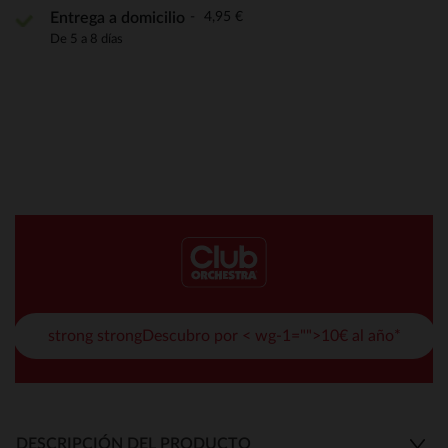
4,95 €
Entrega a domicilio
De 5 a 8 días
strong strongDescubro por < wg-1="">10€ al año*
DESCRIPCIÓN DEL PRODUCTO