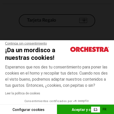
Tarjeta Regalo
Condiciones generales de venta
Continúa sin consentimiento
¡Da un mordisco a
Aviso Legal
*Condiciones de las ofertas actuales
nuestras cookies!
Datos personales
Esperamos que nos des tu consentimiento para poner las
Gestión de las cookies
cookies en el horno y recopilar tus datos. Cuando nos des
Accesibilidad: no conforme
el visto bueno, podremos adaptar nuestros contenidos a
1
Crudo
Crudo
mes
Orchestra adhiere al código de ética de la Federación Francesa de comercio
tus gustos. Entonces, ¿cookies, con pepitas o sin?
electrónico y venta a distancia (FEVAD) y al sistema de mediación de
comercio electrónico.
Leer la política de cookies
El pago medidante
is already available
Consentimientos certificados por
España
Lista d
ELIGE UNA TALLA
Configurar cookies
Aceptar y cerrar
ES
FR