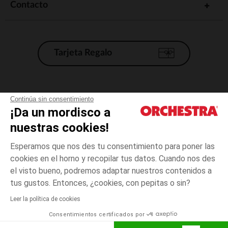
Contacto
Tarjeta Regalo
Condiciones generales de venta
Continúa sin consentimiento
¡Da un mordisco a
Aviso Legal
*Condiciones de las ofertas actuales
nuestras cookies!
Datos personales
Esperamos que nos des tu consentimiento para poner las
Gestión de las cookies
cookies en el horno y recopilar tus datos. Cuando nos des
Accesibilidad: no conforme
el visto bueno, podremos adaptar nuestros contenidos a
3
Azul
Azul
meses
Orchestra adhiere al código de ética de la Federación Francesa de comercio
tus gustos. Entonces, ¿cookies, con pepitas o sin?
electrónico y venta a distancia (FEVAD) y al sistema de mediación de
comercio electrónico.
Leer la política de cookies
El pago medidante
is already available
Consentimientos certificados por
España
Lista d
AÑADIR A LA CESTA