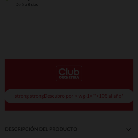
De 5 a 8 días
strong strongDescubro por < wg-1="">10€ al año*
DESCRIPCIÓN DEL PRODUCTO