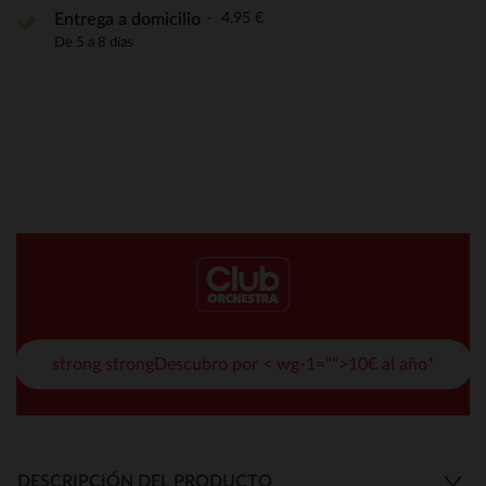
4,95 €
Entrega a domicilio
De 5 a 8 días
strong strongDescubro por < wg-1="">10€ al año*
DESCRIPCIÓN DEL PRODUCTO