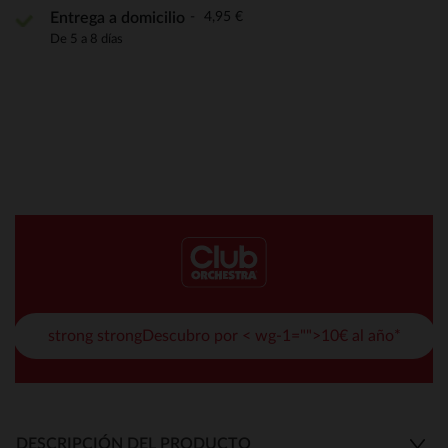
4,95 €
Entrega a domicilio
De 5 a 8 días
strong strongDescubro por < wg-1="">10€ al año*
DESCRIPCIÓN DEL PRODUCTO