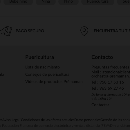
Bebé niño
Niña
Niño
Puericultura
Sue
PAGO SEGURO
ENCUENTRA TU T
Puericultura
Contacto
Lista de nacimiento
Preguntas frecuentes
Mail : atencionalclie
alo
Consejos de puericultura
orchestra-premaman
Vídeos de productos Prémaman
Tel : 958 17 53 16
Tel : 963 69 27 45
De lunes a viernes de 10h 
y de 16h a 19h
Contactar
ta
Aviso Legal
*Condiciones de las ofertas actuales
Datos personales
Gestión de las cook
la Federación Francesa de comercio electrónico y venta a distancia (FEVAD) y al sist