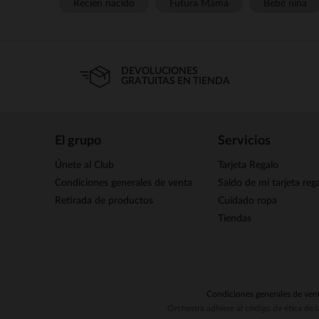
Recién nacido
Futura Mamá
Bebé niña
DEVOLUCIONES
GRATUITAS EN TIENDA
El grupo
Servicios
Únete al Club
Tarjeta Regalo
Condiciones generales de venta
Saldo de mi tarjeta reg
Retirada de productos
Cuidado ropa
Tiendas
Condiciones generales de ven
Orchestra adhiere al código de ética de 