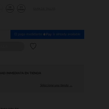
2
18
23
GUÍA DE TALLAS
es
meses
meses
El pago medidante
is already available
Lista de deseos
ALLA
DAD INMEDIATA EN TIENDA
Seleccione una tienda →