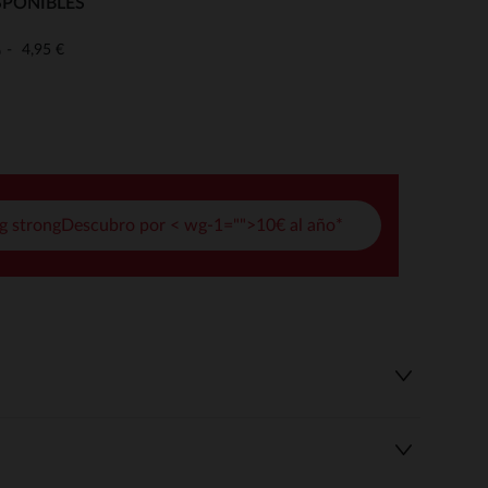
SPONIBLES
pciones
4,95 €
o
ustes de privacidad, garantizando el cumplimiento de las regula
g strongDescubro por < wg-1="">10€ al año*