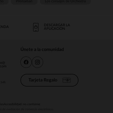
ño
Prémaman
Los consejos de Orchestra
DESCARGAR LA
IENDA
APLICACIÓN
Únete a la comunidad
nte@
.com
Tarjeta Regalo
a 14h
ies
Accesibilidad: no conforme
ema de mediación de comercio electrónico.