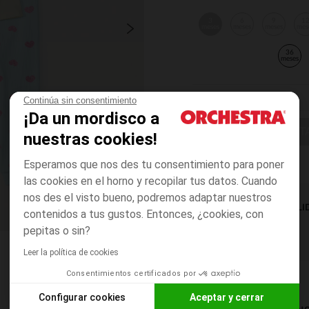
3
6
9
1
meses
meses
meses
mes
36
meses
Continúa sin consentimiento
¡Da un mordisco a
ELIGE UNA T
nuestras cookies!
Esperamos que nos des tu consentimiento para poner
las cookies en el horno y recopilar tus datos. Cuando
nos des el visto bueno, podremos adaptar nuestros
DISPONIBILI
contenidos a tus gustos. Entonces, ¿cookies, con
pepitas o sin?
Leer la política de cookies
Consentimientos certificados por
Configurar cookies
Aceptar y cerrar