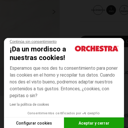
1
3
nacimiento
mes
mese
AÑADIR A LA 
Continúa sin consentimiento
¡Da un mordisco a
nuestras cookies!
Esperamos que nos des tu consentimiento para poner
DISPONIBILI
las cookies en el horno y recopilar tus datos. Cuando
nos des el visto bueno, podremos adaptar nuestros
contenidos a tus gustos. Entonces, ¿cookies, con
pepitas o sin?
Leer la política de cookies
Consentimientos certificados por
MODOS DE ENVÍO DI
Configurar cookies
Aceptar y cerrar