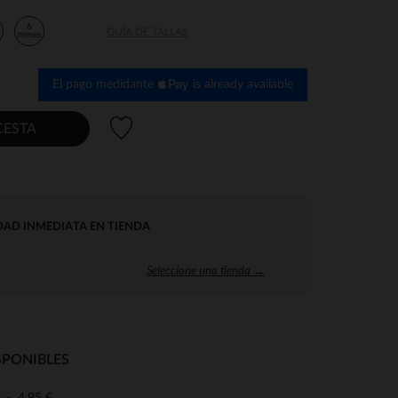
6
GUÍA DE TALLAS
s
meses
El pago medidante
is already available
Lista de deseos
CESTA
DAD INMEDIATA EN TIENDA
Seleccione una tienda →
SPONIBLES
4,95 €