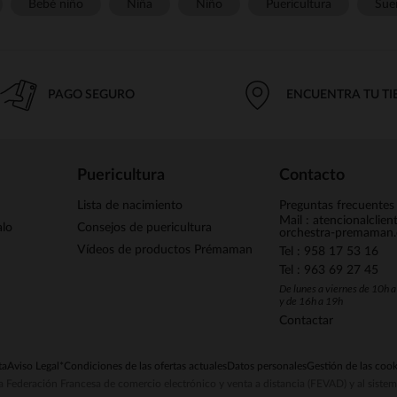
Bebé niño
Niña
Niño
Puericultura
Sue
PAGO SEGURO
ENCUENTRA TU T
Puericultura
Contacto
Lista de nacimiento
Preguntas frecuentes
Mail : atencionalclie
alo
Consejos de puericultura
orchestra-premaman
Vídeos de productos Prémaman
Tel : 958 17 53 16
Tel : 963 69 27 45
De lunes a viernes de 10h 
y de 16h a 19h
Contactar
ta
Aviso Legal
*Condiciones de las ofertas actuales
Datos personales
Gestión de las cook
la Federación Francesa de comercio electrónico y venta a distancia (FEVAD) y al sist