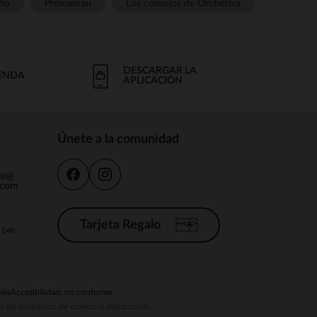
ño
Prémaman
Los consejos de Orchestra
DESCARGAR LA
IENDA
APLICACIÓN
Únete a la comunidad
nte@
.com
Tarjeta Regalo
a 14h
ies
Accesibilidad: no conforme
ema de mediación de comercio electrónico.