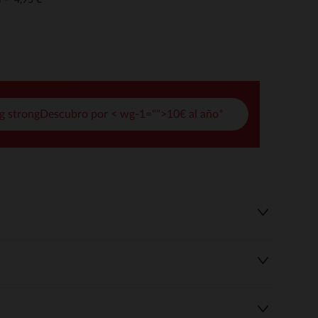
o
pciones
ustes de privacidad, garantizando el cumplimiento de las regula
g strongDescubro por < wg-1="">10€ al año*