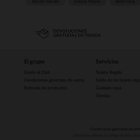
Recién nacido
Futura Mamá
Bebé niña
DEVOLUCIONES
GRATUITAS EN TIENDA
El grupo
Servicios
Únete al Club
Tarjeta Regalo
Condiciones generales de venta
Saldo de mi tarjeta reg
Retirada de productos
Cuidado ropa
Tiendas
Condiciones generales de ven
Orchestra adhiere al código de ética de 