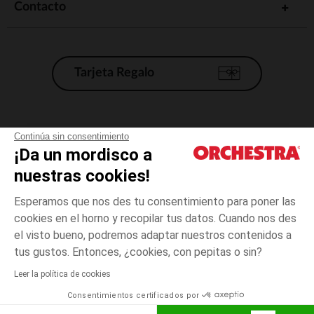
Contacto
Tarjeta Regalo
Condiciones generales de venta
Continúa sin consentimiento
¡Da un mordisco a
Aviso Legal
*Condiciones de las ofertas actuales
nuestras cookies!
Datos personales
Esperamos que nos des tu consentimiento para poner las
Gestión de las cookies
cookies en el horno y recopilar tus datos. Cuando nos des
Accesibilidad: no conforme
el visto bueno, podremos adaptar nuestros contenidos a
23
Crudo
Crudo
meses
Orchestra adhiere al código de ética de la Federación Francesa de comercio
tus gustos. Entonces, ¿cookies, con pepitas o sin?
electrónico y venta a distancia (FEVAD) y al sistema de mediación de
comercio electrónico.
Leer la política de cookies
El pago medidante
is already available
Consentimientos certificados por
España
Lista d
ELIGE UNA TALLA