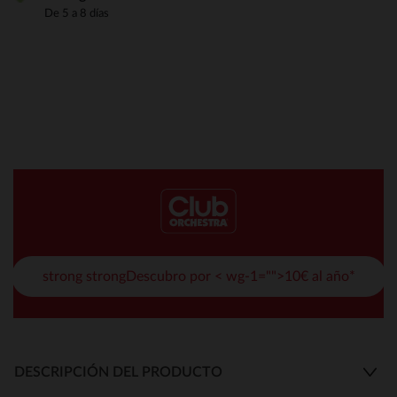
De 5 a 8 días
strong strongDescubro por < wg-1="">10€ al año*
DESCRIPCIÓN DEL PRODUCTO