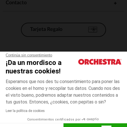
Contacto
Tarjeta Regalo
Condiciones generales de venta
Continúa sin consentimiento
¡Da un mordisco a
Aviso Legal
*Condiciones de las ofertas actuales
nuestras cookies!
Datos personales
Esperamos que nos des tu consentimiento para poner las
Gestión de las cookies
cookies en el horno y recopilar tus datos. Cuando nos des
Accesibilidad: no conforme
el visto bueno, podremos adaptar nuestros contenidos a
1
Crudo
Crudo
mes
Orchestra adhiere al código de ética de la Federación Francesa de comercio
tus gustos. Entonces, ¿cookies, con pepitas o sin?
electrónico y venta a distancia (FEVAD) y al sistema de mediación de
comercio electrónico.
Leer la política de cookies
El pago medidante
is already available
Consentimientos certificados por
España
Lista d
AÑADIR A LA CESTA