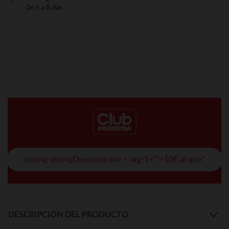
De 5 a 8 días
strong strongDescubro por < wg-1="">10€ al año*
DESCRIPCIÓN DEL PRODUCTO