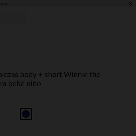
×
AJOS
piezas body + short Winnie the
ra bebé niño