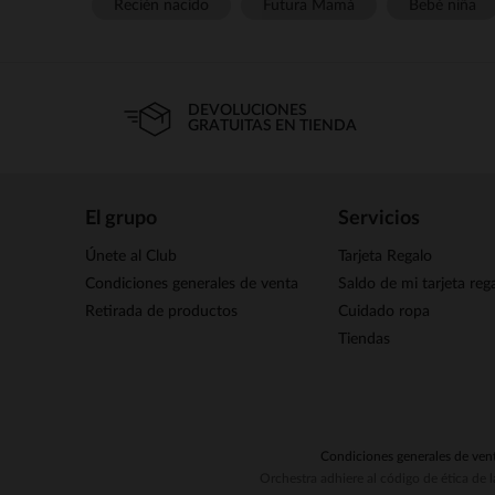
Recién nacido
Futura Mamá
Bebé niña
DEVOLUCIONES
GRATUITAS EN TIENDA
El grupo
Servicios
Únete al Club
Tarjeta Regalo
Condiciones generales de venta
Saldo de mi tarjeta reg
Retirada de productos
Cuidado ropa
Tiendas
Condiciones generales de ven
Orchestra adhiere al código de ética de 