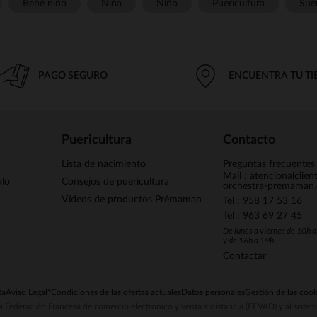
Bebé niño
Niña
Niño
Puericultura
Sue
PAGO SEGURO
ENCUENTRA TU T
Puericultura
Contacto
Lista de nacimiento
Preguntas frecuentes
Mail : atencionalclie
alo
Consejos de puericultura
orchestra-premaman
Vídeos de productos Prémaman
Tel : 958 17 53 16
Tel : 963 69 27 45
De lunes a viernes de 10h 
y de 16h a 19h
Contactar
ta
Aviso Legal
*Condiciones de las ofertas actuales
Datos personales
Gestión de las cook
la Federación Francesa de comercio electrónico y venta a distancia (FEVAD) y al sist