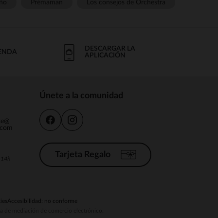
ño
Prémaman
Los consejos de Orchestra
DESCARGAR LA
IENDA
APLICACIÓN
Únete a la comunidad
nte@
.com
Tarjeta Regalo
a 14h
ies
Accesibilidad: no conforme
ema de mediación de comercio electrónico.