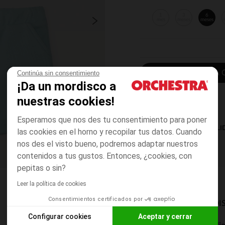
1
3
6
mes
meses
meses
AÑADIR A LA 
Continúa sin consentimiento
¡Da un mordisco a
nuestras cookies!
Esperamos que nos des tu consentimiento para poner
DISPONIBILI
las cookies en el horno y recopilar tus datos. Cuando
nos des el visto bueno, podremos adaptar nuestros
contenidos a tus gustos. Entonces, ¿cookies, con
pepitas o sin?
Leer la política de cookies
Consentimientos certificados por
MODOS DE ENVÍO DI
Configurar cookies
Aceptar y cerrar