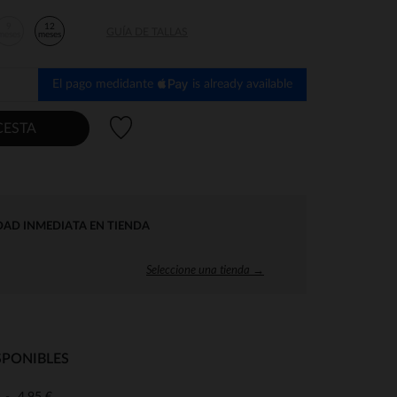
9
12
GUÍA DE TALLAS
meses
meses
El pago medidante
is already available
Lista de deseos
CESTA
DAD INMEDIATA EN TIENDA
Seleccione una tienda →
SPONIBLES
4,95 €