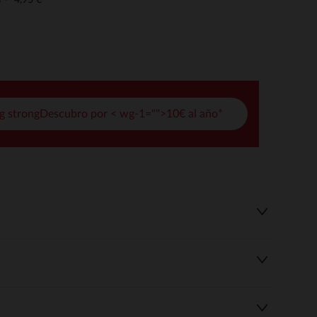
o
pciones
ustes de privacidad, garantizando el cumplimiento de las regula
g strongDescubro por < wg-1="">10€ al año*