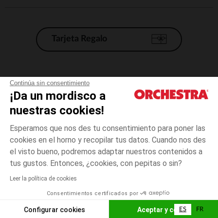
Tarjeta Regalo
Condiciones generales de venta
Continúa sin consentimiento
¡Da un mordisco a
Aviso Legal
*Condiciones de las ofertas actuales
nuestras cookies!
Datos personales
Esperamos que nos des tu consentimiento para poner las
Gestión de las cookies
cookies en el horno y recopilar tus datos. Cuando nos des
Accesibilidad: no conforme
el visto bueno, podremos adaptar nuestros contenidos a
1
Crudo
Crudo
mes
Orchestra adhiere al código de ética de la Federación Francesa de comercio
tus gustos. Entonces, ¿cookies, con pepitas o sin?
electrónico y venta a distancia (FEVAD) y al sistema de mediación de
comercio electrónico.
Leer la política de cookies
El pago medidante
is already available
Consentimientos certificados por
España
Lista d
AÑADIR A LA CESTA
Configurar cookies
Aceptar y cerrar
ES
FR