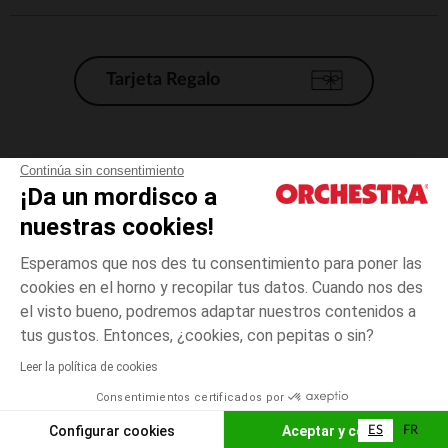
Tarjeta Regalo
Condiciones generales de venta
Continúa sin consentimiento
¡Da un mordisco a
Aviso Legal
*Condiciones de las ofertas actuales
nuestras cookies!
Datos personales
Esperamos que nos des tu consentimiento para poner las
Gestión de las cookies
cookies en el horno y recopilar tus datos. Cuando nos des
Accesibilidad: no conforme
el visto bueno, podremos adaptar nuestros contenidos a
1
Crudo
Crudo
mes
Orchestra adhiere al código de ética de la Federación Francesa de comercio
tus gustos. Entonces, ¿cookies, con pepitas o sin?
electrónico y venta a distancia (FEVAD) y al sistema de mediación de
comercio electrónico.
Leer la política de cookies
El pago medidante
is already available
Consentimientos certificados por
España
Lista d
ELIGE UNA TALLA
Configurar cookies
Aceptar y cerrar
ES
FR