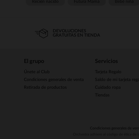
Recién nacido
Futura Mamá
Bebé niña
DEVOLUCIONES
GRATUITAS EN TIENDA
El grupo
Servicios
Únete al Club
Tarjeta Regalo
Condiciones generales de venta
Saldo de mi tarjeta reg
Retirada de productos
Cuidado ropa
Tiendas
Condiciones generales de ven
Orchestra adhiere al código de ética de 