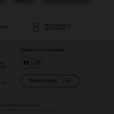
ño
Prémaman
Los consejos de Orchestra
DESCARGAR LA
IENDA
APLICACIÓN
Únete a la comunidad
nte@
.com
Tarjeta Regalo
a 14h
ies
Accesibilidad: no conforme
ema de mediación de comercio electrónico.