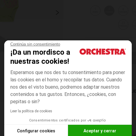
1
3
6
mes
meses
meses
m
23
meses
m
Continúa sin consentimiento
¡Da un mordisco a
ELIGE UNA T
nuestras cookies!
Esperamos que nos des tu consentimiento para poner
las cookies en el horno y recopilar tus datos. Cuando
nos des el visto bueno, podremos adaptar nuestros
DISPONIBILI
contenidos a tus gustos. Entonces, ¿cookies, con
pepitas o sin?
Leer la política de cookies
Consentimientos certificados por
Configurar cookies
Aceptar y cerrar