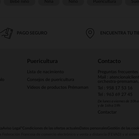
Bebé niño
Niña
Niño
Puericultura
Sue
PAGO SEGURO
ENCUENTRA TU T
Puericultura
Contacto
Lista de nacimiento
Preguntas frecuentes
Mail : atencionalclie
alo
Consejos de puericultura
orchestra-premaman
Vídeos de productos Prémaman
Tel : 958 17 53 16
Tel : 963 69 27 45
De lunes a viernes de 10h 
y de 16h a 19h
Contactar
ta
Aviso Legal
*Condiciones de las ofertas actuales
Datos personales
Gestión de las cook
la Federación Francesa de comercio electrónico y venta a distancia (FEVAD) y al sist