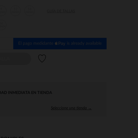
9
12
18
GUÍA DE TALLAS
eses
meses
meses
36
eses
El pago medidante
is already available
Lista de deseos
ALLA
DAD INMEDIATA EN TIENDA
Seleccione una tienda →