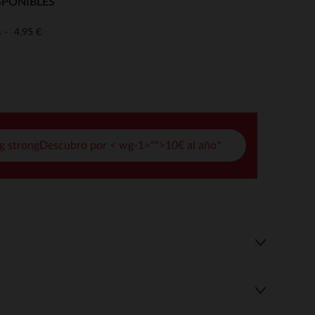
SPONIBLES
pciones
4,95 €
o
ustes de privacidad, garantizando el cumplimiento de las regula
g strongDescubro por < wg-1="">10€ al año*