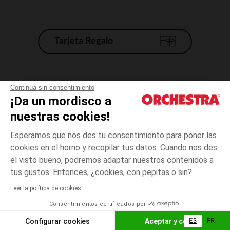
Tarjeta Regalo
Condiciones generales de venta
Continúa sin consentimiento
¡Da un mordisco a
Aviso Legal
*Condiciones de las ofertas actuales
nuestras cookies!
Datos personales
Esperamos que nos des tu consentimiento para poner las
Gestión de las cookies
cookies en el horno y recopilar tus datos. Cuando nos des
Accesibilidad: no conforme
el visto bueno, podremos adaptar nuestros contenidos a
6
Crudo
Crudo
meses
Orchestra adhiere al código de ética de la Federación Francesa de comercio
tus gustos. Entonces, ¿cookies, con pepitas o sin?
electrónico y venta a distancia (FEVAD) y al sistema de mediación de
comercio electrónico.
Leer la política de cookies
El pago medidante
is already available
Consentimientos certificados por
España
Lista d
AÑADIR A LA CESTA
Configurar cookies
Aceptar y cerrar
ES
FR