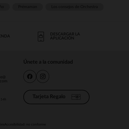
ño
Prémaman
Los consejos de Orchestra
DESCARGAR LA
IENDA
APLICACIÓN
Únete a la comunidad
nte@
.com
Tarjeta Regalo
a 14h
ies
Accesibilidad: no conforme