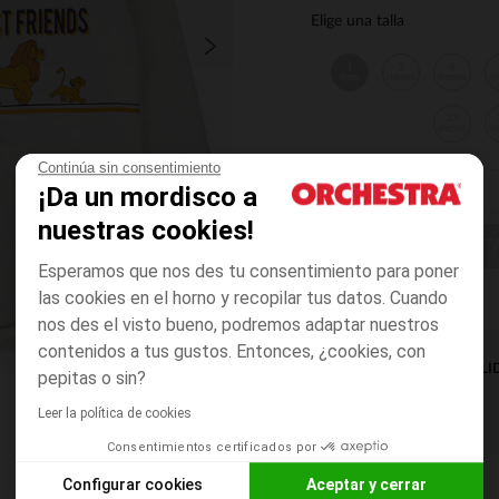
Elige una talla
1
3
6
mes
meses
meses
m
23
meses
m
Continúa sin consentimiento
¡Da un mordisco a
nuestras cookies!
ELIGE UNA T
Esperamos que nos des tu consentimiento para poner
las cookies en el horno y recopilar tus datos. Cuando
nos des el visto bueno, podremos adaptar nuestros
contenidos a tus gustos. Entonces, ¿cookies, con
DISPONIBILI
pepitas o sin?
Leer la política de cookies
Consentimientos certificados por
Configurar cookies
Aceptar y cerrar