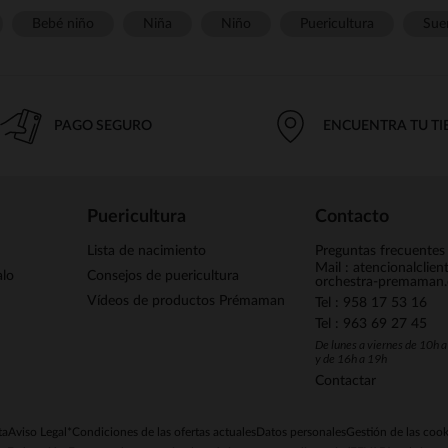
Bebé niño
Niña
Niño
Puericultura
Sue
PAGO SEGURO
ENCUENTRA TU T
Puericultura
Contacto
Lista de nacimiento
Preguntas frecuentes
Mail : atencionalclie
alo
Consejos de puericultura
orchestra-premaman
Vídeos de productos Prémaman
Tel : 958 17 53 16
Tel : 963 69 27 45
De lunes a viernes de 10h 
y de 16h a 19h
Contactar
ta
Aviso Legal
*Condiciones de las ofertas actuales
Datos personales
Gestión de las cook