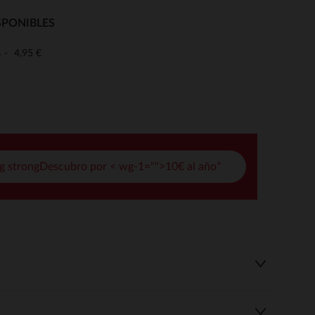
pciones
SPONIBLES
ustes de privacidad, garantizando el cumplimiento de las regula
4,95 €
o
g strongDescubro por < wg-1="">10€ al año*