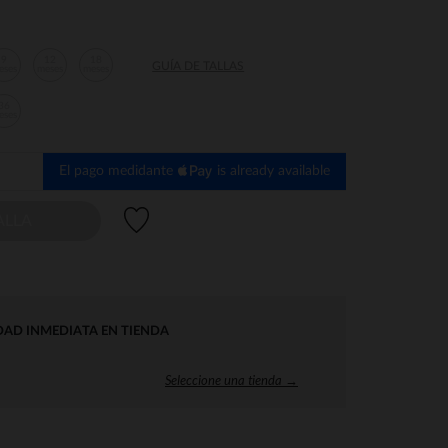
9
12
18
GUÍA DE TALLAS
eses
meses
meses
36
eses
El pago medidante
is already available
Lista de deseos
ALLA
DAD INMEDIATA EN TIENDA
Seleccione una tienda →