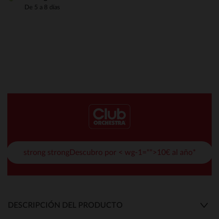
De 5 a 8 días
strong strongDescubro por < wg-1="">10€ al año*
DESCRIPCIÓN DEL PRODUCTO