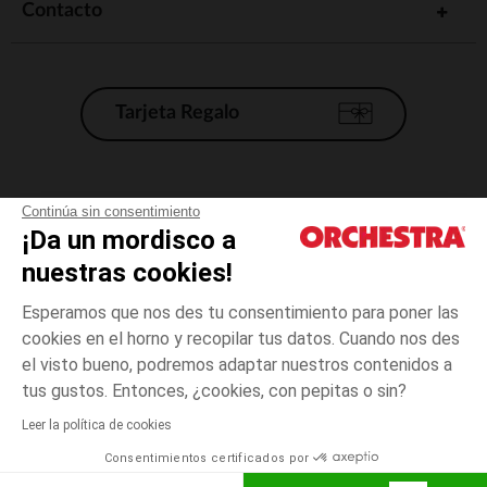
Contacto
Tarjeta Regalo
Condiciones generales de venta
Continúa sin consentimiento
¡Da un mordisco a
Aviso Legal
*Condiciones de las ofertas actuales
nuestras cookies!
Datos personales
Esperamos que nos des tu consentimiento para poner las
Gestión de las cookies
cookies en el horno y recopilar tus datos. Cuando nos des
Accesibilidad: no conforme
el visto bueno, podremos adaptar nuestros contenidos a
Crudo
Crudo
prematuro
Orchestra adhiere al código de ética de la Federación Francesa de comercio
tus gustos. Entonces, ¿cookies, con pepitas o sin?
electrónico y venta a distancia (FEVAD) y al sistema de mediación de
comercio electrónico.
Leer la política de cookies
El pago medidante
is already available
Consentimientos certificados por
España
Lista d
ELIGE UNA TALLA