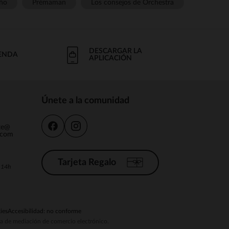
ño
Prémaman
Los consejos de Orchestra
DESCARGAR LA
IENDA
APLICACIÓN
Únete a la comunidad
nte@
.com
Tarjeta Regalo
a 14h
ies
Accesibilidad: no conforme
ema de mediación de comercio electrónico.