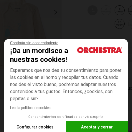
1
3
6
mes
meses
meses
m
23
meses
m
Continúa sin consentimiento
¡Da un mordisco a
ELIGE UNA T
nuestras cookies!
Esperamos que nos des tu consentimiento para poner
las cookies en el horno y recopilar tus datos. Cuando
nos des el visto bueno, podremos adaptar nuestros
DISPONIBILI
contenidos a tus gustos. Entonces, ¿cookies, con
pepitas o sin?
Leer la política de cookies
Consentimientos certificados por
Configurar cookies
Aceptar y cerrar