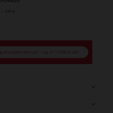
SPONIBLES
pciones
4,95 €
o
ustes de privacidad, garantizando el cumplimiento de las regula
g strongDescubro por < wg-1="">10€ al año*