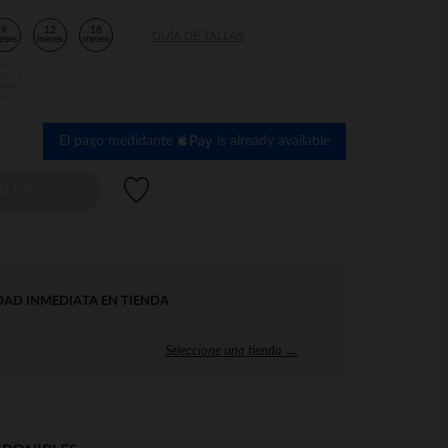
9
12
18
GUÍA DE TALLAS
eses
meses
meses
36
eses
El pago medidante
is already available
Lista de deseos
ALLA
DAD INMEDIATA EN TIENDA
Seleccione una tienda →