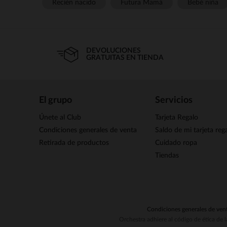
Recién nacido
Futura Mamá
Bebé niña
DEVOLUCIONES
GRATUITAS EN TIENDA
El grupo
Servicios
Únete al Club
Tarjeta Regalo
Condiciones generales de venta
Saldo de mi tarjeta reg
Retirada de productos
Cuidado ropa
Tiendas
Condiciones generales de ven
Orchestra adhiere al código de ética de 