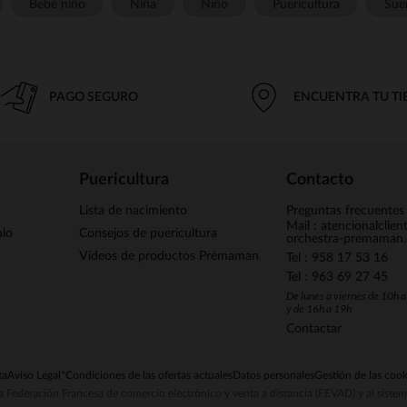
Bebé niño
Niña
Niño
Puericultura
Sue
PAGO SEGURO
ENCUENTRA TU T
Puericultura
Contacto
Lista de nacimiento
Preguntas frecuentes
Mail : atencionalclie
alo
Consejos de puericultura
orchestra-premaman
Vídeos de productos Prémaman
Tel : 958 17 53 16
Tel : 963 69 27 45
De lunes a viernes de 10h 
y de 16h a 19h
Contactar
ta
Aviso Legal
*Condiciones de las ofertas actuales
Datos personales
Gestión de las cook
la Federación Francesa de comercio electrónico y venta a distancia (FEVAD) y al sist