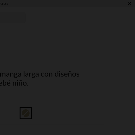
×
AJOS
 manga larga con diseños
ebé niño.