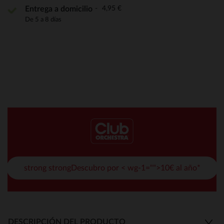
4,95 €
Entrega a domicilio
De 5 a 8 días
strong strongDescubro por < wg-1="">10€ al año*
DESCRIPCIÓN DEL PRODUCTO