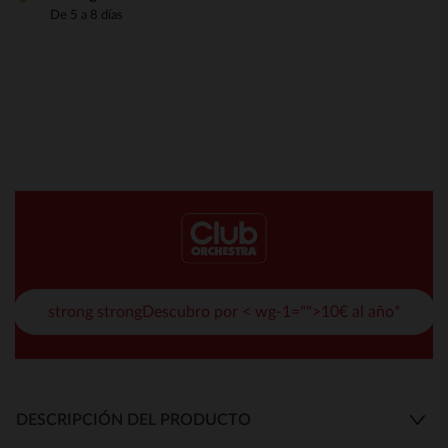
De 5 a 8 días
strong strongDescubro por < wg-1="">10€ al año*
DESCRIPCIÓN DEL PRODUCTO