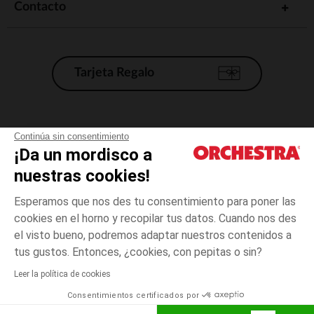
Contacto
Tarjeta Regalo
Condiciones generales de venta
Continúa sin consentimiento
¡Da un mordisco a
Aviso Legal
*Condiciones de las ofertas actuales
nuestras cookies!
Datos personales
Esperamos que nos des tu consentimiento para poner las
Gestión de las cookies
cookies en el horno y recopilar tus datos. Cuando nos des
Accesibilidad: no conforme
el visto bueno, podremos adaptar nuestros contenidos a
12
Azul
Azul
meses
Orchestra adhiere al código de ética de la Federación Francesa de comercio
tus gustos. Entonces, ¿cookies, con pepitas o sin?
electrónico y venta a distancia (FEVAD) y al sistema de mediación de
comercio electrónico.
Leer la política de cookies
El pago medidante
is already available
Consentimientos certificados por
España
Lista d
AÑADIR A LA CESTA