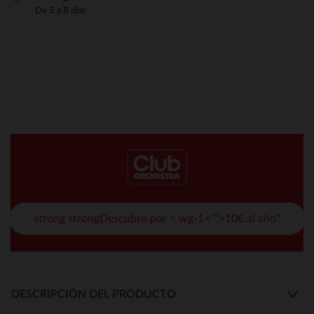
De 5 a 8 días
strong strongDescubro por < wg-1="">10€ al año*
DESCRIPCIÓN DEL PRODUCTO