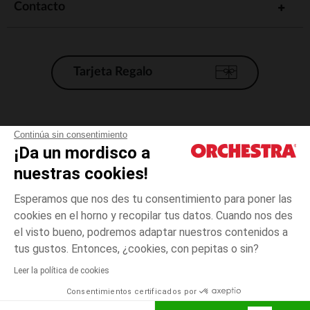
Contacto
Tarjeta Regalo
Condiciones generales de venta
Continúa sin consentimiento
¡Da un mordisco a
Aviso Legal
*Condiciones de las ofertas actuales
nuestras cookies!
Datos personales
Esperamos que nos des tu consentimiento para poner las
Gestión de las cookies
cookies en el horno y recopilar tus datos. Cuando nos des
Accesibilidad: no conforme
el visto bueno, podremos adaptar nuestros contenidos a
18
Crudo
Crudo
meses
Orchestra adhiere al código de ética de la Federación Francesa de comercio
tus gustos. Entonces, ¿cookies, con pepitas o sin?
electrónico y venta a distancia (FEVAD) y al sistema de mediación de
comercio electrónico.
Leer la política de cookies
El pago medidante
is already available
Consentimientos certificados por
España
Lista d
AÑADIR A LA CESTA