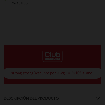
De 5 a 8 días
strong strongDescubro por < wg-1="">10€ al año*
DESCRIPCIÓN DEL PRODUCTO