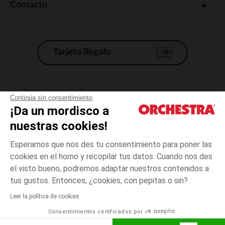
Contacto
Tarjeta Regalo
Condiciones generales de venta
Continúa sin consentimiento
¡Da un mordisco a
Aviso Legal
*Condiciones de las ofertas actuales
nuestras cookies!
Datos personales
Esperamos que nos des tu consentimiento para poner las
Gestión de las cookies
cookies en el horno y recopilar tus datos. Cuando nos des
Accesibilidad: no conforme
el visto bueno, podremos adaptar nuestros contenidos a
3
Crudo
Crudo
meses
Orchestra adhiere al código de ética de la Federación Francesa de comercio
tus gustos. Entonces, ¿cookies, con pepitas o sin?
electrónico y venta a distancia (FEVAD) y al sistema de mediación de
comercio electrónico.
Leer la política de cookies
El pago medidante
is already available
Consentimientos certificados por
España
Lista d
ELIGE UNA TALLA