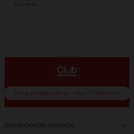
De 5 a 8 días
strong strongDescubro por < wg-1="">10€ al año*
DESCRIPCIÓN DEL PRODUCTO