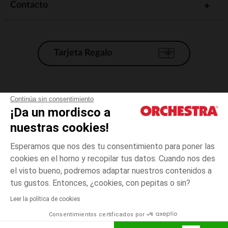
Contacto
Tarjeta Regalo
Condiciones generales de venta
Continúa sin consentimiento
¡Da un mordisco a
Aviso Legal
*Condiciones de las ofertas actuales
nuestras cookies!
Datos personales
Esperamos que nos des tu consentimiento para poner las
Gestión de las cookies
cookies en el horno y recopilar tus datos. Cuando nos des
Accesibilidad: no conforme
el visto bueno, podremos adaptar nuestros contenidos a
Crudo
Crudo
000
Orchestra adhiere al código de ética de la Federación Francesa de comercio
tus gustos. Entonces, ¿cookies, con pepitas o sin?
electrónico y venta a distancia (FEVAD) y al sistema de mediación de
comercio electrónico.
Leer la política de cookies
El pago medidante
is already available
Consentimientos certificados por
España
Lista d
AÑADIR A LA CESTA