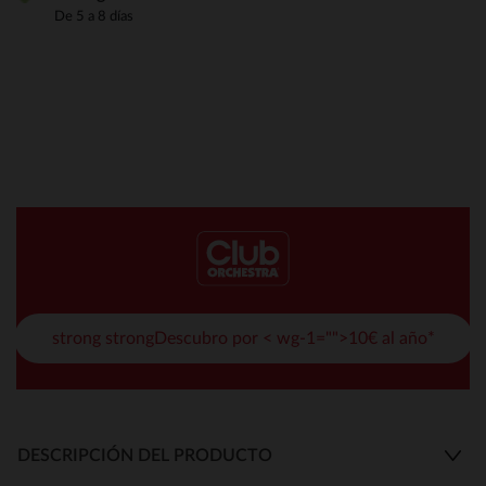
De 5 a 8 días
strong strongDescubro por < wg-1="">10€ al año*
DESCRIPCIÓN DEL PRODUCTO