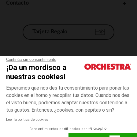
Contacto
Tarjeta Regalo
Condiciones generales de venta
Continúa sin consentimiento
¡Da un mordisco a
Aviso Legal
*Condiciones de las ofertas actuales
nuestras cookies!
Datos personales
Esperamos que nos des tu consentimiento para poner las
Gestión de las cookies
cookies en el horno y recopilar tus datos. Cuando nos des
Accesibilidad: no conforme
el visto bueno, podremos adaptar nuestros contenidos a
18
Verde
Verde
meses
Orchestra adhiere al código de ética de la Federación Francesa de comercio
tus gustos. Entonces, ¿cookies, con pepitas o sin?
electrónico y venta a distancia (FEVAD) y al sistema de mediación de
comercio electrónico.
Leer la política de cookies
El pago medidante
is already available
Consentimientos certificados por
España
Lista d
AÑADIR A LA CESTA