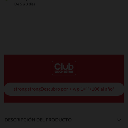
De 5 a 8 días
strong strongDescubro por < wg-1="">10€ al año*
DESCRIPCIÓN DEL PRODUCTO