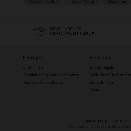
Recién nacido
Futura Mamá
Bebé niña
DEVOLUCIONES
GRATUITAS EN TIENDA
El grupo
Servicios
Únete al Club
Tarjeta Regalo
Condiciones generales de venta
Saldo de mi tarjeta reg
Retirada de productos
Cuidado ropa
Tiendas
Condiciones generales de ven
Orchestra adhiere al código de ética de 