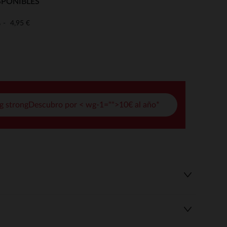
SPONIBLES
pciones
4,95 €
o
ustes de privacidad, garantizando el cumplimiento de las regula
g strongDescubro por < wg-1="">10€ al año*