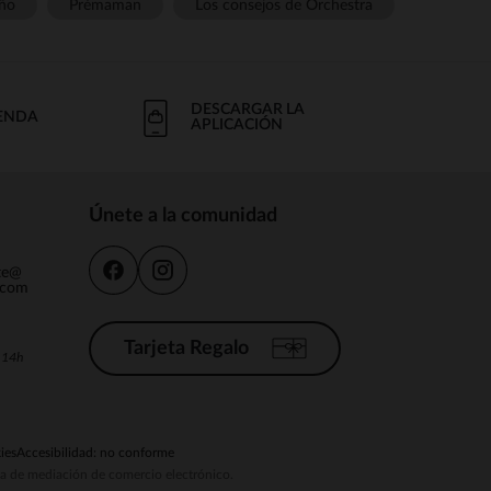
ño
Prémaman
Los consejos de Orchestra
DESCARGAR LA
IENDA
APLICACIÓN
Únete a la comunidad
nte@
.com
Tarjeta Regalo
a 14h
ies
Accesibilidad: no conforme
ema de mediación de comercio electrónico.