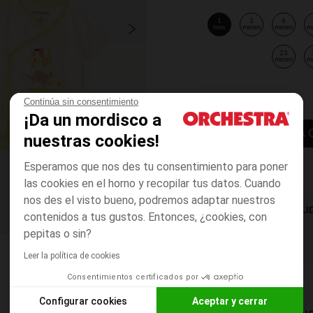
1
3
6
mes
meses
meses
m
23
meses
m
Continúa sin consentimiento
¡Da un mordisco a
AÑADIR A LA 
nuestras cookies!
Esperamos que nos des tu consentimiento para poner
las cookies en el horno y recopilar tus datos. Cuando
nos des el visto bueno, podremos adaptar nuestros
DISPONIBILI
contenidos a tus gustos. Entonces, ¿cookies, con
pepitas o sin?
Leer la política de cookies
Consentimientos certificados por
Configurar cookies
Aceptar y cerrar