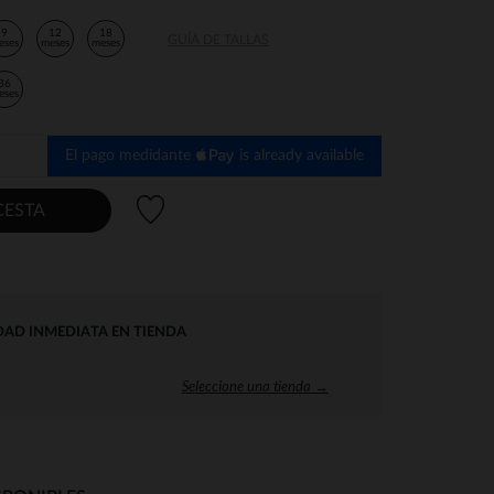
9
12
18
GUÍA DE TALLAS
eses
meses
meses
36
eses
El pago medidante
is already available
Lista de deseos
CESTA
DAD INMEDIATA EN TIENDA
Seleccione una tienda →