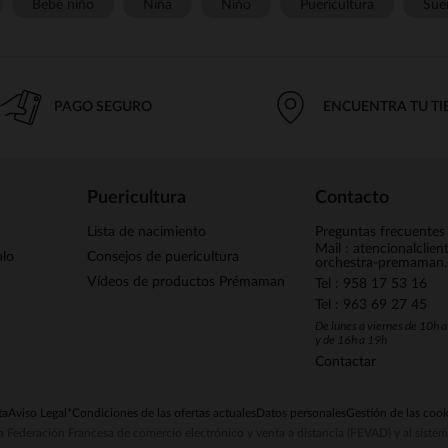
Bebé niño
Niña
Niño
Puericultura
Sue
PAGO SEGURO
ENCUENTRA TU T
Puericultura
Contacto
Lista de nacimiento
Preguntas frecuentes
Mail : atencionalclie
alo
Consejos de puericultura
orchestra-premaman
Vídeos de productos Prémaman
Tel : 958 17 53 16
Tel : 963 69 27 45
De lunes a viernes de 10h 
y de 16h a 19h
Contactar
ta
Aviso Legal
*Condiciones de las ofertas actuales
Datos personales
Gestión de las cook
la Federación Francesa de comercio electrónico y venta a distancia (FEVAD) y al sist