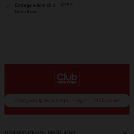
4,95 €
Entrega a domicilio
De 5 a 8 días
strong strongDescubro por < wg-1="">10€ al año*
DESCRIPCIÓN DEL PRODUCTO