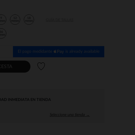
9
12
18
GUÍA DE TALLAS
eses
meses
meses
36
eses
El pago medidante
is already available
Lista de deseos
CESTA
DAD INMEDIATA EN TIENDA
Seleccione una tienda →