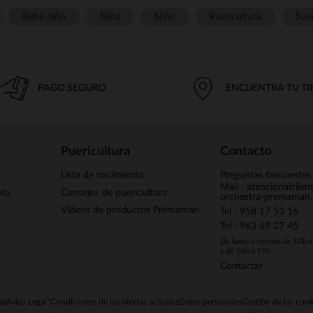
Bebé niño
Niña
Niño
Puericultura
Sue
PAGO SEGURO
ENCUENTRA TU T
Puericultura
Contacto
Lista de nacimiento
Preguntas frecuentes
Mail : atencionalclie
alo
Consejos de puericultura
orchestra-premaman
Vídeos de productos Prémaman
Tel : 958 17 53 16
Tel : 963 69 27 45
De lunes a viernes de 10h 
y de 16h a 19h
Contactar
ta
Aviso Legal
*Condiciones de las ofertas actuales
Datos personales
Gestión de las cook