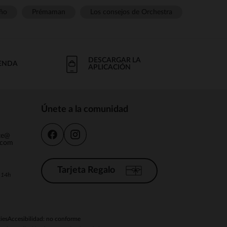
ño
Prémaman
Los consejos de Orchestra
DESCARGAR LA
IENDA
APLICACIÓN
Únete a la comunidad
nte@
.com
Tarjeta Regalo
a 14h
ies
Accesibilidad: no conforme