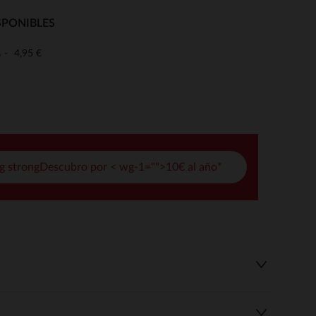
pciones
SPONIBLES
ustes de privacidad, garantizando el cumplimiento de las regula
4,95 €
o
g strongDescubro por < wg-1="">10€ al año*