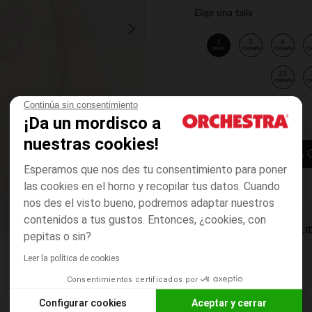
Elige una talla
1
3
6
mes
meses
meses
m
23
meses
m
Continúa sin consentimiento
¡Da un mordisco a
nuestras cookies!
AÑADIR A LA 
Esperamos que nos des tu consentimiento para poner
las cookies en el horno y recopilar tus datos. Cuando
nos des el visto bueno, podremos adaptar nuestros
contenidos a tus gustos. Entonces, ¿cookies, con
DISPONIBILI
pepitas o sin?
Leer la política de cookies
Consentimientos certificados por
Configurar cookies
Aceptar y cerrar