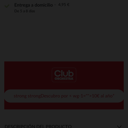
4,95 €
Entrega a domicilio
De 5 a 8 días
strong strongDescubro por < wg-1="">10€ al año*
DESCRIPCIÓN DEL PRODUCTO