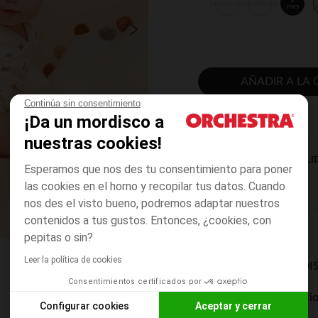
1
prematuro
nacimiento
mes
AÑADIR A LA 
Continúa sin consentimiento
¡Da un mordisco a
nuestras cookies!
DISPONIBILI
Esperamos que nos des tu consentimiento para poner
las cookies en el horno y recopilar tus datos. Cuando
nos des el visto bueno, podremos adaptar nuestros
contenidos a tus gustos. Entonces, ¿cookies, con
pepitas o sin?
Leer la política de cookies
MODOS DE ENVÍO DI
Consentimientos certificados por
Entrega a domicili
Configurar cookies
Aceptar y cerrar
De 5 a 8 días