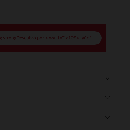
pciones
ustes de privacidad, garantizando el cumplimiento de las regula
g strongDescubro por < wg-1="">10€ al año*