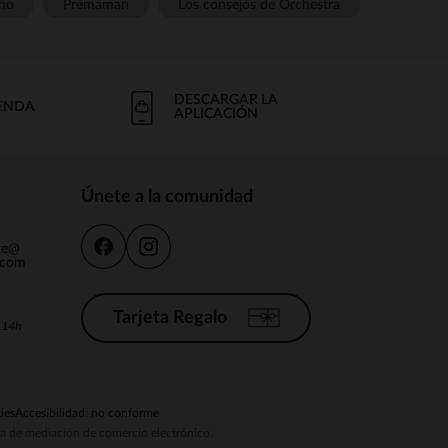
ño
Prémaman
Los consejos de Orchestra
DESCARGAR LA
IENDA
APLICACIÓN
Únete a la comunidad
nte@
.com
Tarjeta Regalo
a 14h
ies
Accesibilidad: no conforme
ema de mediación de comercio electrónico.