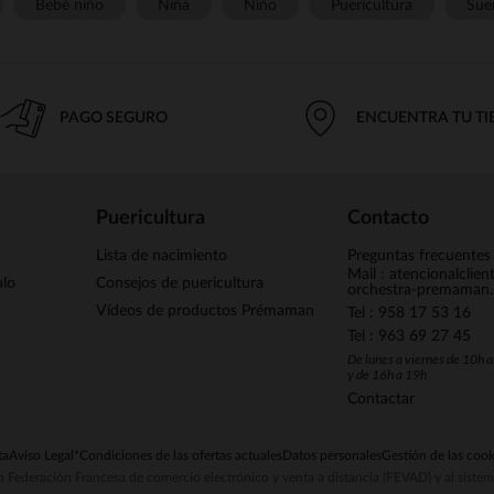
Bebé niño
Niña
Niño
Puericultura
Sue
PAGO SEGURO
ENCUENTRA TU T
Puericultura
Contacto
Lista de nacimiento
Preguntas frecuentes
Mail : atencionalclie
alo
Consejos de puericultura
orchestra-premaman
Vídeos de productos Prémaman
Tel : 958 17 53 16
Tel : 963 69 27 45
De lunes a viernes de 10h 
y de 16h a 19h
Contactar
ta
Aviso Legal
*Condiciones de las ofertas actuales
Datos personales
Gestión de las cook
la Federación Francesa de comercio electrónico y venta a distancia (FEVAD) y al sist