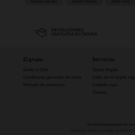
Recién nacido
Futura Mamá
Bebé niña
DEVOLUCIONES
GRATUITAS EN TIENDA
El grupo
Servicios
Únete al Club
Tarjeta Regalo
Condiciones generales de venta
Saldo de mi tarjeta reg
Retirada de productos
Cuidado ropa
Tiendas
Condiciones generales de ven
Orchestra adhiere al código de ética de 