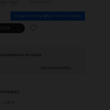
3
6
GUÍA DE TALLAS
meses
meses
El pago medidante
is already available
Lista de deseos
CESTA
DAD INMEDIATA EN TIENDA
Seleccione una tienda →
SPONIBLES
4,95 €
o