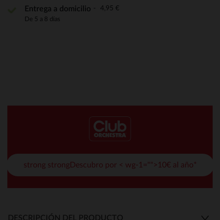
4,95 €
Entrega a domicilio
De 5 a 8 días
strong strongDescubro por < wg-1="">10€ al año*
DESCRIPCIÓN DEL PRODUCTO