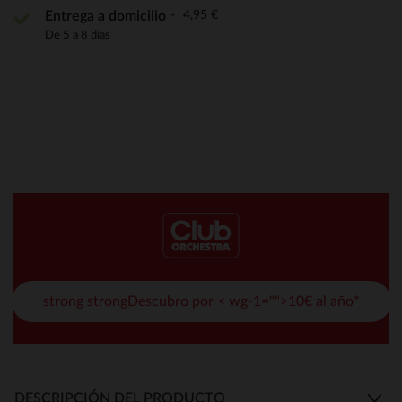
4,95 €
Entrega a domicilio
De 5 a 8 días
strong strongDescubro por < wg-1="">10€ al año*
DESCRIPCIÓN DEL PRODUCTO