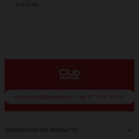
De 5 a 8 días
strong strongDescubro por < wg-1="">10€ al año*
DESCRIPCIÓN DEL PRODUCTO