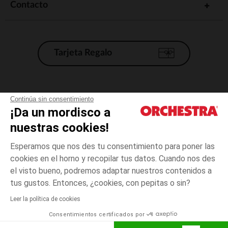
Contacto
Tarjeta Regalo
Condiciones generales de venta
Continúa sin consentimiento
¡Da un mordisco a
Aviso Legal
*Condiciones de las ofertas actuales
nuestras cookies!
Datos personales
Esperamos que nos des tu consentimiento para poner las
Gestión de las cookies
cookies en el horno y recopilar tus datos. Cuando nos des
Accesibilidad: no conforme
el visto bueno, podremos adaptar nuestros contenidos a
3
Crudo
Crudo
meses
Orchestra adhiere al código de ética de la Federación Francesa de comercio
tus gustos. Entonces, ¿cookies, con pepitas o sin?
electrónico y venta a distancia (FEVAD) y al sistema de mediación de
comercio electrónico.
Leer la política de cookies
El pago medidante
is already available
Consentimientos certificados por
España
Lista d
AÑADIR A LA CESTA