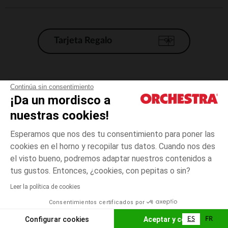
Tarjeta Regalo
Condiciones generales de venta
Continúa sin consentimiento
¡Da un mordisco a
Aviso Legal
*Condiciones de las ofertas actuales
nuestras cookies!
Datos personales
Esperamos que nos des tu consentimiento para poner las
Gestión de las cookies
cookies en el horno y recopilar tus datos. Cuando nos des
Accesibilidad: no conforme
el visto bueno, podremos adaptar nuestros contenidos a
1
Blanco
Blanco
mes
Orchestra adhiere al código de ética de la Federación Francesa de comercio
tus gustos. Entonces, ¿cookies, con pepitas o sin?
electrónico y venta a distancia (FEVAD) y al sistema de mediación de
comercio electrónico.
Leer la política de cookies
El pago medidante
is already available
Consentimientos certificados por
España
Lista d
AÑADIR A LA CESTA
Configurar cookies
Aceptar y cerrar
ES
FR