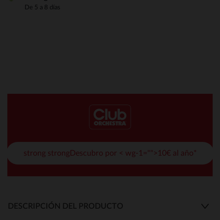
De 5 a 8 días
strong strongDescubro por < wg-1="">10€ al año*
DESCRIPCIÓN DEL PRODUCTO