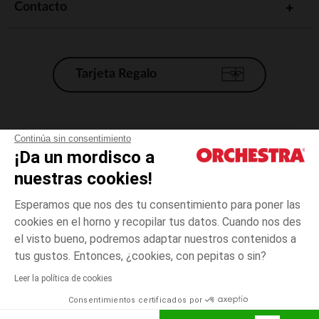
Contacto
Tarjeta Regalo
Condiciones generales de venta
Continúa sin consentimiento
¡Da un mordisco a
Aviso Legal
*Condiciones de las ofertas actuales
nuestras cookies!
Datos personales
Esperamos que nos des tu consentimiento para poner las
Gestión de las cookies
cookies en el horno y recopilar tus datos. Cuando nos des
Accesibilidad: no conforme
el visto bueno, podremos adaptar nuestros contenidos a
1
Rosa
Rosa
mes
Orchestra adhiere al código de ética de la Federación Francesa de comercio
tus gustos. Entonces, ¿cookies, con pepitas o sin?
electrónico y venta a distancia (FEVAD) y al sistema de mediación de
comercio electrónico.
Leer la política de cookies
El pago medidante
is already available
Consentimientos certificados por
España
Lista d
AÑADIR A LA CESTA