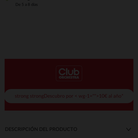
De 5 a 8 días
strong strongDescubro por < wg-1="">10€ al año*
DESCRIPCIÓN DEL PRODUCTO