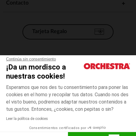
Contacto
Tarjeta Regalo
Condiciones generales de venta
Continúa sin consentimiento
¡Da un mordisco a
Aviso Legal
*Condiciones de las ofertas actuales
nuestras cookies!
Datos personales
Esperamos que nos des tu consentimiento para poner las
Gestión de las cookies
cookies en el horno y recopilar tus datos. Cuando nos des
Accesibilidad: no conforme
el visto bueno, podremos adaptar nuestros contenidos a
1
Crudo
Crudo
mes
Orchestra adhiere al código de ética de la Federación Francesa de comercio
tus gustos. Entonces, ¿cookies, con pepitas o sin?
electrónico y venta a distancia (FEVAD) y al sistema de mediación de
comercio electrónico.
Leer la política de cookies
El pago medidante
is already available
Consentimientos certificados por
España
Lista d
AÑADIR A LA CESTA