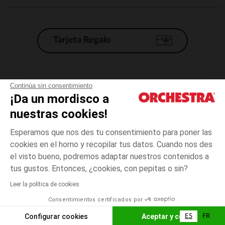
Tarjeta Regalo
Condiciones generales de venta
Continúa sin consentimiento
¡Da un mordisco a
Aviso Legal
*Condiciones de las ofertas actuales
nuestras cookies!
Datos personales
Esperamos que nos des tu consentimiento para poner las
Gestión de las cookies
cookies en el horno y recopilar tus datos. Cuando nos des
Accesibilidad: no conforme
el visto bueno, podremos adaptar nuestros contenidos a
38
Crudo
Crudo
cm
Orchestra adhiere al código de ética de la Federación Francesa de comercio
tus gustos. Entonces, ¿cookies, con pepitas o sin?
electrónico y venta a distancia (FEVAD) y al sistema de mediación de
comercio electrónico.
Leer la política de cookies
El pago medidante
is already available
Consentimientos certificados por
España
Lista d
ELIGE UNA TALLA
Configurar cookies
Aceptar y cerrar
ES
FR