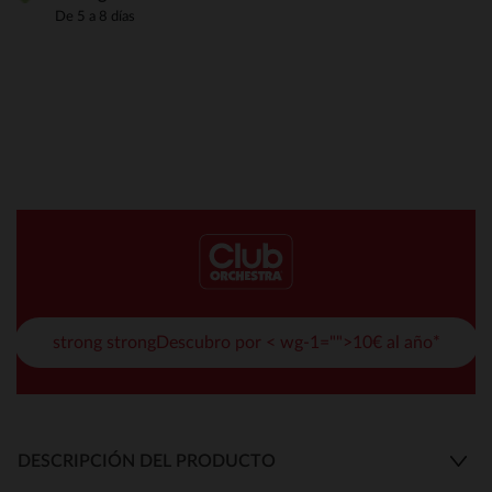
De 5 a 8 días
strong strongDescubro por < wg-1="">10€ al año*
DESCRIPCIÓN DEL PRODUCTO