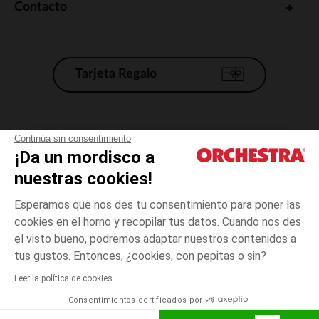
Contacto
Tarjeta Regalo
Condiciones generales de venta
Continúa sin consentimiento
¡Da un mordisco a
Aviso Legal
*Condiciones de las ofertas actuales
nuestras cookies!
Datos personales
Esperamos que nos des tu consentimiento para poner las
Gestión de las cookies
cookies en el horno y recopilar tus datos. Cuando nos des
Accesibilidad: no conforme
el visto bueno, podremos adaptar nuestros contenidos a
3
Beige
Beige
meses
Orchestra adhiere al código de ética de la Federación Francesa de comercio
tus gustos. Entonces, ¿cookies, con pepitas o sin?
electrónico y venta a distancia (FEVAD) y al sistema de mediación de
comercio electrónico.
Leer la política de cookies
El pago medidante
is already available
Consentimientos certificados por
España
Lista d
ELIGE UNA TALLA