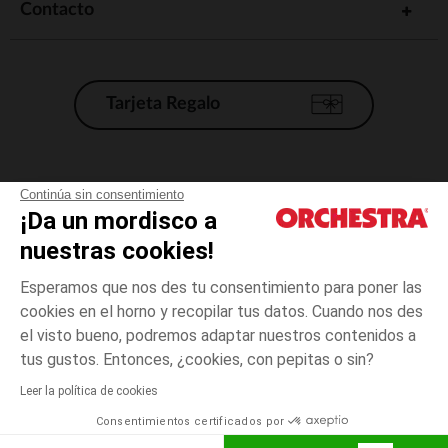
Contacto
Tarjeta Regalo
Condiciones generales de venta
Continúa sin consentimiento
¡Da un mordisco a
Aviso Legal
*Condiciones de las ofertas actuales
nuestras cookies!
Datos personales
Esperamos que nos des tu consentimiento para poner las
Gestión de las cookies
cookies en el horno y recopilar tus datos. Cuando nos des
Accesibilidad: no conforme
el visto bueno, podremos adaptar nuestros contenidos a
3
Verde
Verde
meses
Orchestra adhiere al código de ética de la Federación Francesa de comercio
tus gustos. Entonces, ¿cookies, con pepitas o sin?
electrónico y venta a distancia (FEVAD) y al sistema de mediación de
comercio electrónico.
Leer la política de cookies
El pago medidante
is already available
Consentimientos certificados por
España
Lista d
ELIGE UNA TALLA