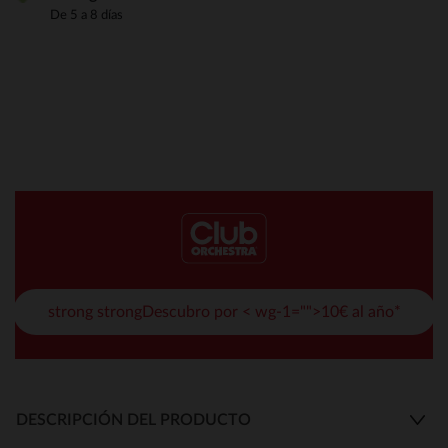
De 5 a 8 días
strong strongDescubro por < wg-1="">10€ al año*
DESCRIPCIÓN DEL PRODUCTO